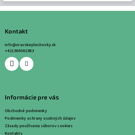
Z
á
p
Kontakt
ä
info
@
oravskeplechovky.sk
t
+421904561983
i
e
Informácie pre vás
Obchodné podmienky
Podmienky ochrany osobných údajov
Zásady používania súborov cookies
Kontakty