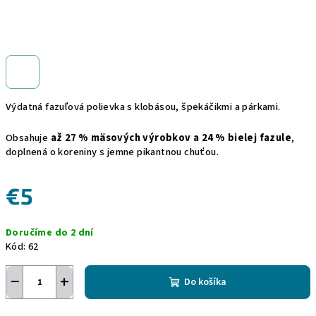
Výdatná fazuľová polievka s klobásou, špekáčikmi a párkami.
Obsahuje
až 27 % mäsových výrobkov a 24 % bielej fazule
,
doplnená o koreniny s jemne pikantnou chuťou.
€5
Jednotková
Doručíme do 2 dní
cena:
Kód:
62
−
+
Do košíka