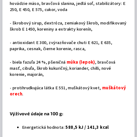
hovädzie mäso, bravčová slanina, jedlá soľ, stabilizátory: E
250, E 450, E 575, cukor, voda
- škrobový sirup, dextróza, zemiakový škrob, modifikovaný
škrob E 1450, koreniny a extrakty korenín,
- antioxidant E 300, zvýrazňovače chuti E 621, E 635,
paprika, cesnak, čierne korenie, rasca,
- biela fazuľa 24 %, pšeničná
múka (lepok)
, bravčová
masť, cibuľa, škrob kukuričný, koriander, chilli, nové
korenie, majorán,
- protihrudkujúca látka E 551, muškátový kvet,
muškátový
orech
.
Výživové údaje na 100 g:
Energetická hodnota:
588,5 kJ / 141,3 kcal