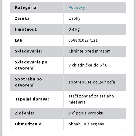
Kategória
:
Polievky
Záruka
:
2 roky
Hmotnosť
:
0.4 kg
EAN
:
8588010277121
Skladovanie
:
Chráňte pred mrazom
Skladovanie po
v chladničke do 6 °C
otvorení
:
Spotreba po
spotrebujte do 24 hodín
otvorení
:
stačí zohriať za stáleho
Tepelná úprava
:
miešania
Zloženie
:
viď popis výrobku
Obmedzenie
:
obsahuje alergény