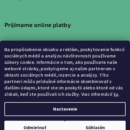
Prijímame online platby
Na prispôsobenie obsahu a reklám, poskytovanie funkcií
sociálnych médií a analýzu návštevnosti používame
súbory cookie. Informácie o tom, ako používate naše
webové stránky, poskytujeme aj našim partnerom v
Nákupný košík
oblasti sociálnych médií, inzercie a analýzy. Títo
partneri môžu príslušné informácie skombinovať s
ďalšími údajmi, ktoré ste im poskytli alebo ktoré od vás
0
ks /
€0
získali, keď ste používali ich služby.
Viac informácií
tu
.
Nastavenie
Copyright 2026
Oravskeplechovky.sk
. Všetky práva
vyhradené.
Upraviť nastavenie cookies
Odmietnuť
Súhlasím