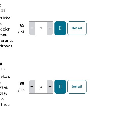
g
:
59
ktickej
.
€5
−
+
Detail
ädzích
/ ks
esou
joránu.
vírovať
0g
:
62
evka s
a
€5
−
+
Detail
27 %
/ ks
24 %
 o
ntnou