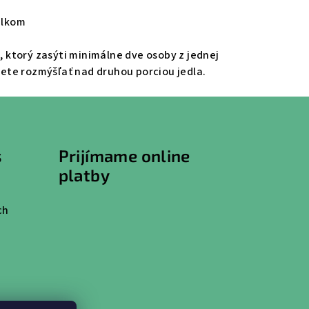
elkom
, ktorý zasýti minimálne dve osoby z jednej
ete rozmýšľať nad druhou porciou jedla.
s
Prijímame online
platby
ch