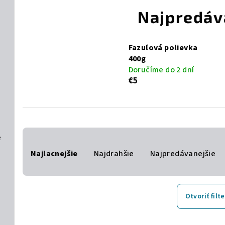
Najpredáv
Fazuľová polievka
400g
Doručíme do 2 dní
€5
R
e
Najlacnejšie
Najdrahšie
Najpredávanejšie
a
d
e
Otvoriť filte
n