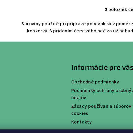
o
2
položiek c
O
v
v
Suroviny použité pri príprave polievok sú v pomere
l
konzervy. S pridaním čerstvého pečiva už nebud
á
d
a
c
Informácie pre vá
i
e
Obchodné podmienky
p
Podmienky ochrany osobný
r
údajov
v
Zásady používania súborov
k
cookies
y
Kontakty
v