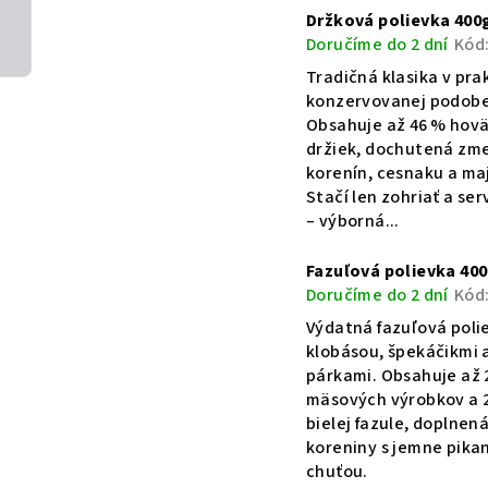
V
i
Držková polievka 400
Doručíme do 2 dní
Kód
ý
e
Tradičná klasika v pra
p
p
konzervovanej podobe
Obsahuje až 46 % hov
i
r
držiek, dochutená zm
korenín, cesnaku a ma
s
o
Stačí len zohriať a ser
p
– výborná...
d
r
u
Fazuľová polievka 40
Doručíme do 2 dní
Kód
o
k
Výdatná fazuľová poli
d
t
klobásou, špekáčikmi 
párkami. Obsahuje až 
u
o
mäsových výrobkov a 
bielej fazule, doplnená
k
v
koreniny s jemne pika
t
chuťou.