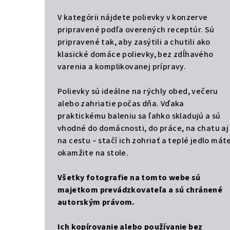
V kategórii nájdete polievky v konzerve
pripravené podľa overených receptúr. Sú
pripravené tak, aby zasýtili a chutili ako
klasické domáce polievky, bez zdĺhavého
varenia a komplikovanej prípravy.
Polievky sú ideálne na rýchly obed, večeru
alebo zahriatie počas dňa. Vďaka
praktickému baleniu sa ľahko skladujú a sú
vhodné do domácnosti, do práce, na chatu aj
na cestu – stačí ich zohriať a teplé jedlo mát
okamžite na stole.
Všetky fotografie na tomto webe sú
majetkom prevádzkovateľa a sú chránené
autorským právom.
Ich kopírovanie alebo používanie bez