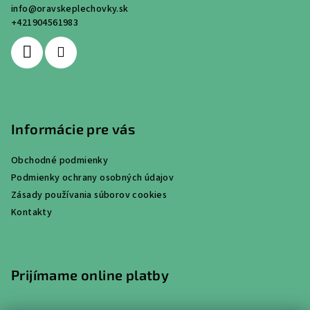
info
@
oravskeplechovky.sk
t
+421904561983
i
e
Informácie pre vás
Obchodné podmienky
Podmienky ochrany osobných údajov
Zásady používania súborov cookies
Kontakty
Prijímame online platby