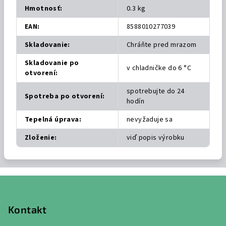
Hmotnosť
:
0.3 kg
EAN
:
8588010277039
Skladovanie
:
Chráňte pred mrazom
Skladovanie po
v chladničke do 6 °C
otvorení
:
spotrebujte do 24
Spotreba po otvorení
:
hodín
Tepelná úprava
:
nevyžaduje sa
Zloženie
:
viď popis výrobku
Z
á
p
Kontakt
ä