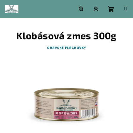
Prejsť
na
obsah
Nákupn
Hľadať
Prihlásenie
Klobásová zmes 300g
košík
ORAVSKÉ PLECHOVKY