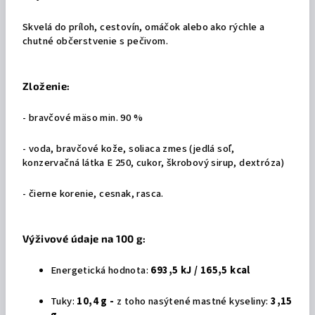
Skvelá do príloh, cestovín, omáčok alebo ako rýchle a
chutné občerstvenie s pečivom.
Zloženie:
- bravčové mäso min. 90 %
- voda, bravčové kože, soliaca zmes (jedlá soľ,
konzervačná látka E 250, cukor, škrobový sirup, dextróza)
- čierne korenie, cesnak, rasca.
Výživové údaje na 100 g:
Energetická hodnota:
693,5 kJ / 165,5 kcal
Tuky:
10,4 g -
z toho nasýtené mastné kyseliny:
3,15