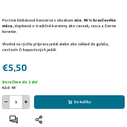
Poctivá klobásová konzerva s obsahom
min. 90 % bravčového
mäsa
, doplnená o tradičné koreniny ako cesnak, rasca a čierne
korenie.
Vhodná na rýchlu prípravu jedál alebo ako základ do gulášu,
cestovín či kapustových jedál.
€5,50
Jednotková
Doručíme do 2 dní
cena:
Kód:
49
−
+
Do košíka