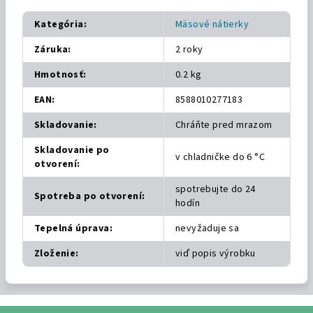
Kategória
:
Mäsové nátierky
Záruka
:
2 roky
Hmotnosť
:
0.2 kg
EAN
:
8588010277183
Skladovanie
:
Chráňte pred mrazom
Skladovanie po
v chladničke do 6 °C
otvorení
:
spotrebujte do 24
Spotreba po otvorení
:
hodín
Tepelná úprava
:
nevyžaduje sa
Zloženie
:
viď popis výrobku