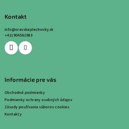
Z
á
p
Kontakt
ä
info
@
oravskeplechovky.sk
t
+421904561983
i
e
Informácie pre vás
Obchodné podmienky
Podmienky ochrany osobných údajov
Zásady používania súborov cookies
Kontakty