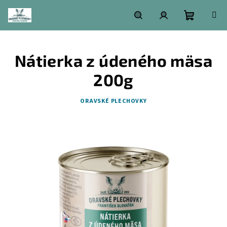
Prejsť
na
obsah
Nákupn
Hľadať
Prihlásenie
Nátierka z údeného mäsa
košík
200g
ORAVSKÉ PLECHOVKY