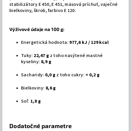
stabilizátory E 450, E 451, mäsová príchuť, vaječné
bielkoviny, škrob, farbivo E 120.
Výživové údaje na 100 g:
Energetická hodnota:
977,6 kJ / 129 kcal
Tuky:
22,47 g
z toho nasýtené mastné
kyseliny:
8,9 g
Sacharidy:
0,0 g
z toho cukry:
< 0,2 g
Bielkoviny:
8,6 g
Soľ:
1,8 g
Dodatočné parametre