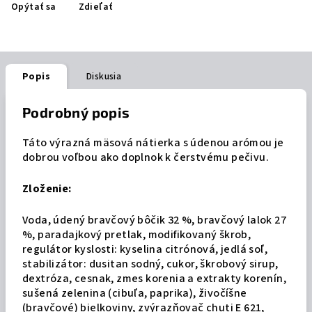
Opýtať sa
Zdieľať
Popis
Diskusia
Podrobný popis
Táto výrazná mäsová nátierka s údenou arómou je
dobrou voľbou ako doplnok k čerstvému pečivu.
Zloženie:
Voda, údený bravčový bôčik 32 %, bravčový lalok 27
%, paradajkový pretlak, modifikovaný škrob,
regulátor kyslosti: kyselina citrónová, jedlá soľ,
stabilizátor: dusitan sodný, cukor, škrobový sirup,
dextróza, cesnak, zmes korenia a extrakty korenín,
sušená zelenina (cibuľa, paprika), živočíšne
(bravčové) bielkoviny, zvýrazňovač chuti E 621,