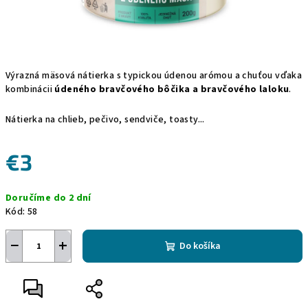
Výrazná mäsová nátierka s typickou údenou arómou a chuťou vďaka
kombinácii
údeného bravčového bôčika a bravčového laloku
.
Nátierka na chlieb, pečivo, sendviče, toasty...
€3
Jednotková
Doručíme do 2 dní
cena:
Kód:
58
−
+
Do košíka