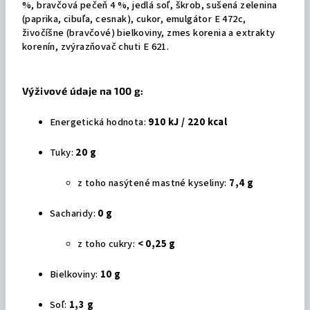
%, bravčová pečeň 4 %, jedlá soľ, škrob, sušená zelenina
(paprika, cibuľa, cesnak), cukor, emulgátor E 472c,
živočíšne (bravčové) bielkoviny, zmes korenia a extrakty
korenín, zvýrazňovač chuti E 621.
Výživové údaje na 100 g:
Energetická hodnota:
910 kJ / 220 kcal
Tuky:
20 g
z toho nasýtené mastné kyseliny:
7,4 g
Sacharidy:
0 g
z toho cukry:
< 0,25 g
Bielkoviny:
10 g
Soľ:
1,3 g