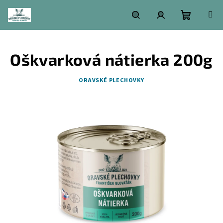
Prejsť
na
obsah
Nákupn
Hľadať
Prihlásenie
Oškvarková nátierka 200g
košík
ORAVSKÉ PLECHOVKY