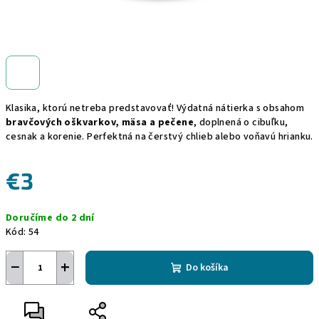
Klasika, ktorú netreba predstavovať! Výdatná nátierka s obsahom
bravčových oškvarkov, mäsa a pečene
, doplnená o cibuľku,
cesnak a korenie. Perfektná na čerstvý chlieb alebo voňavú hrianku.
€3
Jednotková
Doručíme do 2 dní
cena:
Kód:
54
−
+
Do košíka