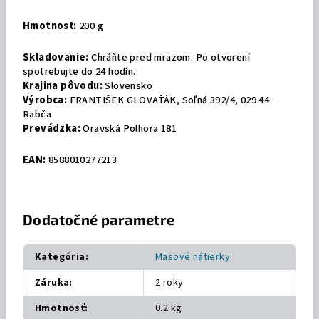
Hmotnosť:
200 g
Skladovanie:
Chráňte pred mrazom. Po otvorení
spotrebujte do 24 hodín.
Krajina pôvodu:
Slovensko
Výrobca:
FRANTIŠEK GLOVAŤÁK, Soľná 392/4, 029 44
Rabča
Prevádzka:
Oravská Polhora 181
EAN:
8588010277213
Dodatočné parametre
Kategória
:
Mäsové nátierky
Záruka
:
2 roky
Hmotnosť
:
0.2 kg