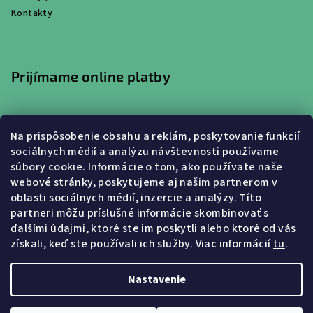
Kontakty
Prijímame online platby
Na prispôsobenie obsahu a reklám, poskytovanie funkcií
sociálnych médií a analýzu návštevnosti používame
súbory cookie. Informácie o tom, ako používate naše
webové stránky, poskytujeme aj našim partnerom v
Nákupný košík
oblasti sociálnych médií, inzercie a analýzy. Títo
partneri môžu príslušné informácie skombinovať s
ďalšími údajmi, ktoré ste im poskytli alebo ktoré od vás
0
ks /
€0
získali, keď ste používali ich služby.
Viac informácií
tu
.
Nastavenie
Copyright 2026
Oravskeplechovky.sk
. Všetky práva