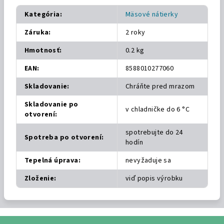
Kategória
:
Mäsové nátierky
Záruka
:
2 roky
Hmotnosť
:
0.2 kg
EAN
:
8588010277060
Skladovanie
:
Chráňte pred mrazom
Skladovanie po
v chladničke do 6 °C
otvorení
:
spotrebujte do 24
Spotreba po otvorení
:
hodín
Tepelná úprava
:
nevyžaduje sa
Zloženie
:
viď popis výrobku
Z