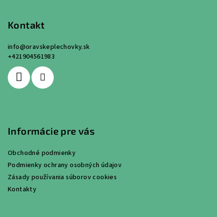
á
p
Kontakt
ä
info
@
oravskeplechovky.sk
t
+421904561983
i
e
Informácie pre vás
Obchodné podmienky
Podmienky ochrany osobných údajov
Zásady používania súborov cookies
Kontakty