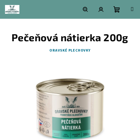
Prejsť
na
obsah
Nákupn
Hľadať
Prihlásenie
Pečeňová nátierka 200g
košík
ORAVSKÉ PLECHOVKY