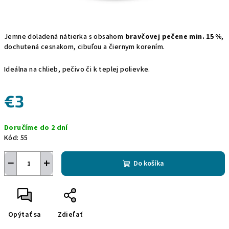
Jemne doladená nátierka s obsahom
bravčovej pečene min. 15 %
,
dochutená cesnakom, cibuľou a čiernym korením.
Ideálna na chlieb, pečivo či k teplej polievke.
€3
Jednotková
Doručíme do 2 dní
cena:
Kód:
55
−
+
Do košíka
Opýtať sa
Zdieľať