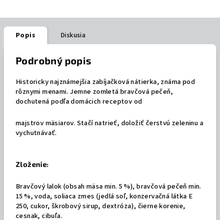
Popis
Diskusia
Podrobný popis
Historicky najznámejšia zabíjačková nátierka, známa pod
rôznymi menami. Jemne zomletá bravčová pečeň,
dochutená podľa domácich receptov od
majstrov mäsiarov. Stačí natrieť, doložiť čerstvú zeleninu a
vychutnávať.
Zloženie:
Bravčový lalok (obsah mäsa min. 5 %), bravčová pečeň min.
15 %, voda, soliaca zmes (jedlá soľ, konzervačná látka E
250, cukor, škrobový sirup, dextróza), čierne korenie,
cesnak, cibuľa.